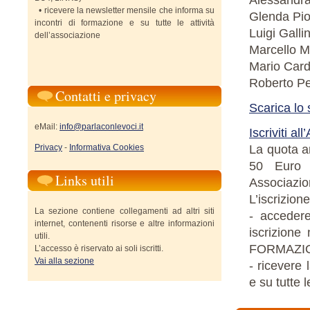
Alessandra
• ricevere la newsletter mensile che informa su
Glenda Pion
incontri di formazione e su tutte le attività
Luigi Galli
dell’associazione
Marcello Ma
Mario Card
Roberto Pe
Contatti e privacy
Scarica lo 
eMail:
info@parlaconlevoci.it
Iscriviti al
Privacy
-
Informativa Cookies
La quota an
50 Euro p
Links utili
Associazion
L’iscrizion
La sezione contiene collegamenti ad altri siti
- accedere
internet, contenenti risorse e altre informazioni
iscrizion
utili.
FORMAZIO
L’accesso è riservato ai soli iscritti.
Vai alla sezione
- ricevere 
e su tutte l