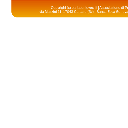
Copyright (c) parlaconlevoci.it | Associazione di
via Mazzini 11, 17043 Carcare (Sv) - Banca Etica Geno