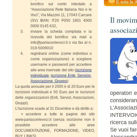
È nata la 
bonifico sul conto intestato a
“Associazione Rete Italiana Noi e le
Voci”, Via Mazzini 11, 17043 Carcare
Il movime
(SV) IBAN: IT20 P050 1801 4000
0000 0145 632,
associaz
inviare la scheda compilata e la
ricevuta del bonifico via mail a
info@parlaconlevoci.it o via fax al n.
019-5009010
registrarsi online (come individuo o
come organizzazione) e scegliere
username e password per accedere
alle aree riservate del sito (
iscrizione
individuale
,
iscrizione Ente, Servizio,
Associazione, Gruppo
)
La quota annuale per il 2005 è di 20 Euro per le
iscrizioni individuali e 50 Euro per le iscrizioni
operatori 
delle organizzazioni (Enti, Servizi, Associazioni,
considerand
Gruppi).
L’Associazi
L’iscrizione scade al 31 Dicembre e dà diritto a:
• accedere a tutte le pagine del sito
INTERVOICE
www.parlaconlevoci.it (senza iscrizione non è
ricerca sul
possibile accedere alle aree
Se vuoi fa
DOCUMENTAZIONE, FORMAZIONE, VIDEO,
BUY, LINKS)