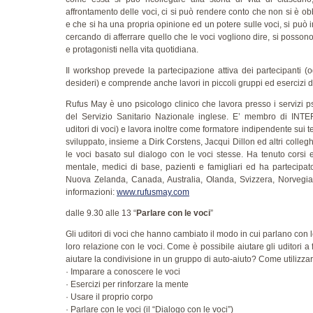
affrontamento delle voci, ci si può rendere conto che non si è obb
e che si ha una propria opinione ed un potere sulle voci, si può 
cercando di afferrare quello che le voci vogliono dire, si possono 
e protagonisti nella vita quotidiana.
Il workshop prevede la partecipazione attiva dei partecipanti 
desideri) e comprende anche lavori in piccoli gruppi ed esercizi d
Rufus May è uno psicologo clinico che lavora presso i servizi psi
del Servizio Sanitario Nazionale inglese. E’ membro di INTER
uditori di voci) e lavora inoltre come formatore indipendente sui t
sviluppato, insieme a Dirk Corstens, Jacqui Dillon ed altri collegh
le voci basato sul dialogo con le voci stesse. Ha tenuto corsi 
mentale, medici di base, pazienti e famigliari ed ha partecipa
Nuova Zelanda, Canada, Australia, Olanda, Svizzera, Norvegia, I
informazioni:
www.rufusmay.com
dalle 9.30 alle 13 “
Parlare con le voci
”
Gli uditori di voci che hanno cambiato il modo in cui parlano con le
loro relazione con le voci. Come è possibile aiutare gli uditor
aiutare la condivisione in un gruppo di auto-aiuto? Come utilizzar
· Imparare a conoscere le voci
· Esercizi per rinforzare la mente
· Usare il proprio corpo
· Parlare con le voci (il “Dialogo con le voci”)