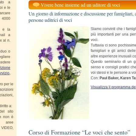
tato a
Vivere bene insieme ad un uditore di voci
oi e le
Un giorno di informazione e discussione per famigliari, a
Carcare
1 4000
persone uditrici di voci
Siamo convinti che i famigl
a e la
più importanti per una pe
mail a
voci.
x al n.
Tuttavia ci sono pochissime
famigliari e gli amici de
viduo o
altre esperienze inusuali c
gliere
Questo seminario di un gi
cedere
senso e consigli pratici ch
rizione
voi stessi e le persone a vo
rvizio,
Con:
Paul Baker, Karen T
ro per le
Visualizza il programma de
scrizioni
ciazioni,
ritto a:
el sito
ne non è
 aree
VIDEO,
Corso di Formazione “Le voci che sento”