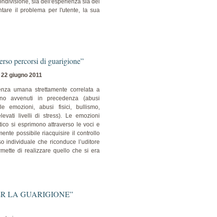
ondivisione, sia dell'esperienza sia del
tare il problema per l'utente, la sua
erso percorsi di guarigione”
e 22 giugno 2011
enza umana strettamente correlata a
ono avvenuti in precedenza (abusi
le emozioni, abusi fisici, bullismo,
levati livelli di stress). Le emozioni
tico si esprimono attraverso le voci e
nte possibile riacquisire il controllo
o individuale che riconduce l’uditore
mette di realizzare quello che si era
ER LA GUARIGIONE”