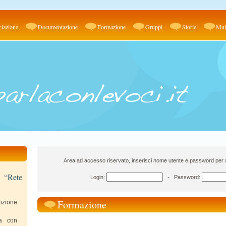
iazione
Documentazione
Formazione
Gruppi
Storie
Mul
Area ad accesso riservato, inserisci nome utente e password per ac
e “Rete
Login:
- Password:
Formazione
izione
va con