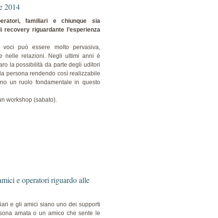
re 2014
eratori, familiari e chiunque sia
i recovery riguardante l’esperienza
le voci può essere molto pervasiva,
e nelle relazioni. Negli ultimi anni è
o la possibilità da parte degli uditori
ella persona rendendo così realizzabile
anno un ruolo fondamentale in questo
n un workshop (sabato).
mici e operatori riguardo alle
iari e gli amici siano uno dei supporti
rsona amata o un amico che sente le