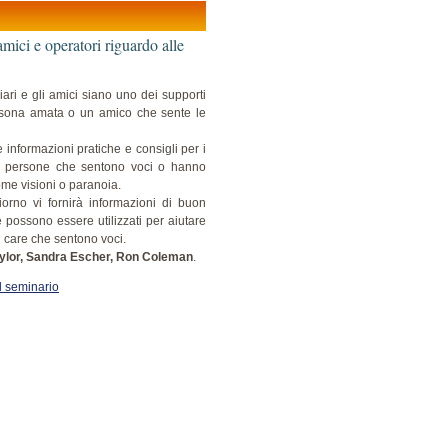
mici e operatori riguardo alle
iari e gli amici siano uno dei supporti
rsona amata o un amico che sente le
 informazioni pratiche e consigli per i
lle persone che sentono voci o hanno
ome visioni o paranoia.
orno vi fornirà informazioni di buon
e possono essere utilizzati per aiutare
i care che sentono voci.
aylor, Sandra Escher, Ron Coleman
.
l seminario