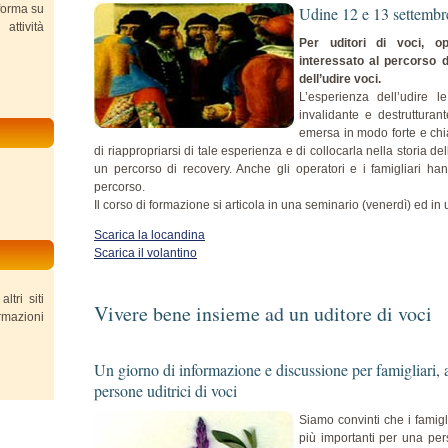
forma su
Udine 12 e 13 settemb
attività
Per uditori di voci, op
interessato al percorso d
dell’udire voci.
L’esperienza dell’udire 
invalidante e destrutturant
emersa in modo forte e chiar
di riappropriarsi di tale esperienza e di collocarla nella storia d
un percorso di recovery. Anche gli operatori e i famigliari h
percorso.
Il corso di formazione si articola in una seminario (venerdì) ed i
Scarica la locandina
Scarica il volantino
tri siti
Vivere bene insieme ad un uditore di voci
ormazioni
Un giorno di informazione e discussione per famigliari, a
persone uditrici di voci
Siamo convinti che i famigl
più importanti per una pe