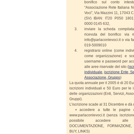
bonifico sul conto intes
“Associazione Rete Italiana N
Voci”, Via Mazzini 11, 17043 
(SV) IBAN: IT20 P050 180
0000 0145 632,
inviare la scheda compilat
ricevuta del bonifico via 
info@parlaconlevoci.it o via fa
019-5009010
registrarsi online (come indi
come organizzazione) e sce
username e password per ac
alle aree riservate del sito (
isc
individuale
,
iscrizione Ente, Se
Associazione, Gruppo
)
La quota annuale per il 2005 è di 20 Eu
iscrizioni individuali e 50 Euro per le i
delle organizzazioni (Enti, Servizi, Asso
Gruppi).
L’iscrizione scade al 31 Dicembre e dà di
• accedere a tutte le pagine d
www.parlaconlevoci.it (senza iscrizio
possibile accedere alle
DOCUMENTAZIONE, FORMAZIONE, 
BUY, LINKS)