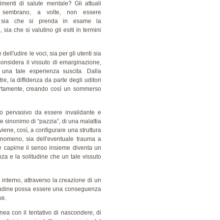
timenti di salute mentale? Gli attuali
ci sembrano, a volte, non essere
ci, sia che si prenda in esame la
sia che si valutino gli esiti in termini
dell'udire le voci, sia per gli utenti sia
 considera il vissuto di emarginazione,
una tale esperienza suscita. Dalla
tre, la diffidenza da parte degli uditori
ertamente, creando così un sommerso
o pervasivo da essere invalidante e
nte sinonimo di “pazzia”, di una malattia
iene, così, a configurare una struttura
fenomeno, sia dell'eventuale trauma a
 e capirne il senso insieme diventa un
za e la solitudine che un tale vissuto
nterno, attraverso la creazione di un
olitudine possa essere una conseguenza
se.
nea con il tentativo di nascondere, di