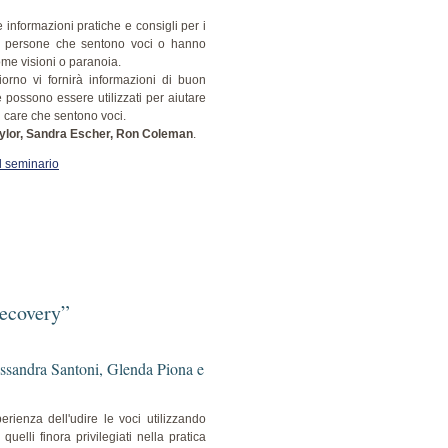
 informazioni pratiche e consigli per i
lle persone che sentono voci o hanno
ome visioni o paranoia.
orno vi fornirà informazioni di buon
e possono essere utilizzati per aiutare
i care che sentono voci.
aylor, Sandra Escher, Ron Coleman
.
l seminario
recovery”
ssandra Santoni, Glenda Piona e
perienza dell'udire le voci utilizzando
uelli finora privilegiati nella pratica