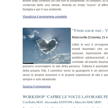
tenere sotto controllo ciò che non si comprende. Al contrario, la c
contenuto delle voci stesse, diventa un modo “nuovo” di affron
famiglia e per il suo ambiente.
Visualizza il programma completo
“Vivere con le voci – V
Biancavilla (Catania), 21 
Udire le voci è un’esperi
eventi traumatici che s
sessuali, repressione del
problemi adolescenziali, e
correlate all’evento trauma
possono sconvolgere la vita della persona. Tuttavia è assolutame
della propria Vita; il cammino verso la guarigione è un percors
verso le proprie emozioni e le proprie esperienze di vita e per
sempre e solo desiderato.
Scarica il programma
WORKSHOP “CAPIRE LE VOCI E LAVORARE P
Con Rufus MAY, Alessandra SANTONI e Marcello MACARIO