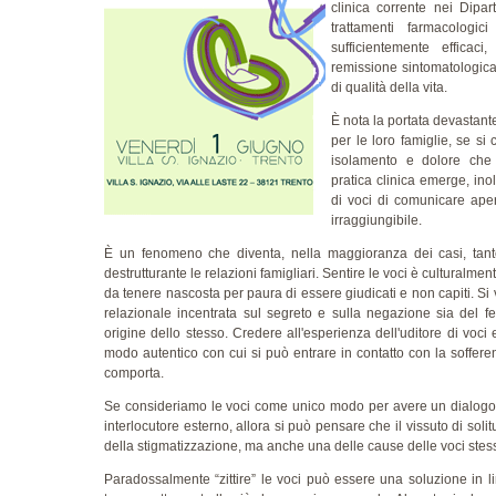
clinica corrente nei Dipar
trattamenti farmacologi
sufficientemente effica
remissione sintomatologica, 
di qualità della vita.
È nota la portata devastante 
per le loro famiglie, se si
isolamento e dolore che 
pratica clinica emerge, inol
di voci di comunicare ap
irraggiungibile.
È un fenomeno che diventa, nella maggioranza dei casi, tant
destrutturante le relazioni famigliari. Sentire le voci è culturalme
da tenere nascosta per paura di essere giudicati e non capiti. Si v
relazionale incentrata sul segreto e sulla negazione sia del 
origine dello stesso. Credere all'esperienza dell'uditore di voci
modo autentico con cui si può entrare in contatto con la sofferen
comporta.
Se consideriamo le voci come unico modo per avere un dialogo i
interlocutore esterno, allora si può pensare che il vissuto di s
della stigmatizzazione, ma anche una delle cause delle voci stes
Paradossalmente “zittire” le voci può essere una soluzione in li