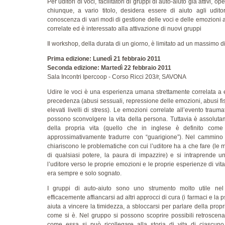
Per uditori di voci, facilitatori di gruppi di auto-aiuto già attivi, ope
chiunque, a vario titolo, desidera essere di aiuto agli uditor
conoscenza di vari modi di gestione delle voci e delle emozioni 
correlate ed è interessato alla attivazione di nuovi gruppi
Il workshop, della durata di un giorno, è limitato ad un massimo d
Prima edizione: Lunedì 21 febbraio 2011
Seconda edizione: Martedì 22 febbraio 2011
Sala Incontri Ipercoop - Corso Ricci 203/r, SAVONA
Udire le voci è una esperienza umana strettamente correlata a e
precedenza (abusi sessuali, repressione delle emozioni, abusi fis
elevati livelli di stress). Le emozioni correlate all’evento traum
possono sconvolgere la vita della persona. Tuttavia è assolutame
della propria vita (quello che in inglese è definito come
approssimativamente tradurre con “guarigione”). Nel cammino v
chiariscono le problematiche con cui l’uditore ha a che fare (le 
di qualsiasi potere, la paura di impazzire) e si intraprende 
l’uditore verso le proprie emozioni e le proprie esperienze di vita
era sempre e solo sognato.
I gruppi di auto-aiuto sono uno strumento molto utile ne
efficacemente affiancarsi ad altri approcci di cura (i farmaci e la
aiuta a vincere la timidezza, a sbloccarsi per parlare della prop
come si è. Nel gruppo si possono scoprire possibili retroscena 
come essa si può ricollegare alla storia di vita di ciascuno