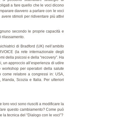
ligati a fare quello che le voci dicono
imparare davvero a parlare con le voci
avere stimoli per ridiventare più attivi
(ognuno secondo le proprie capacità e
i rilassamento.
chiatrici di Bradford (UK) nell’ambito
VOICE (la rete internazionale degli
emi della psicosi e della “recovery”. Ha
i, un approccio all’esperienza di udire
e workshop per operatori della salute
to come relatore a congressi in: USA,
rlanda, Scozia e Italia. Per ulteriori
 loro voci sono riusciti a modificare la
i a fare questo cambiamento? Come può
e la tecnica del “Dialogo con le voci”?