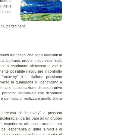
ratori e
i nella
ad esse
i 50 partecipanti
venti traumatici che sono avvenuti in
ici, bullismo, problemi adolescenziali,
atico si esprimono attraverso le voci e
nte possibile riacquisire il controllo
 “recovery” e in italiano possiamo
erso la guarigione si identificano e
minacce, la sensazione di essere privo
un percorso individuale che riconduce
 e permette di realizzare quello che si
l percorso di “recovery” e possono
 psicoterapia); partecipare ad un gruppo
ria esperienza, ad essere accettati per
dell’esperienza di udire le voci e di
, si possono scambiare strategie di