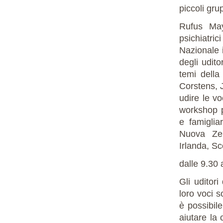
piccoli gru
Rufus May
psichiatri
Nazionale 
degli udito
temi della
Corstens, J
udire le vo
workshop p
e famiglia
Nuova Zel
Irlanda, Sc
dalle 9.30 
Gli uditor
loro voci s
è possibil
aiutare la 