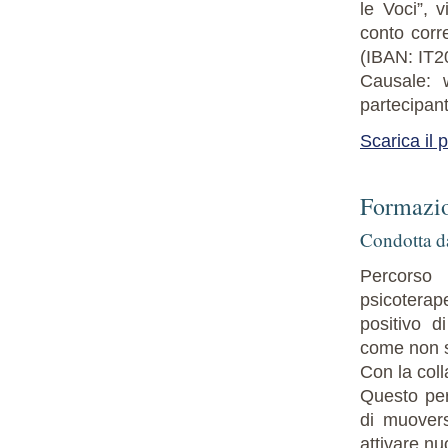
le Voci”, 
conto corr
(IBAN: IT
Causale: 
partecipant
Scarica il 
Formazio
Condotta da
Percorso 
psicoterape
positivo d
come non s
Con la coll
Questo per
di muovers
attivare nu