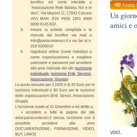
bonifico sul conto intestato a
Vivere 
“Associazione Rete Italiana Noi e le
Un giorno
Voci”, Via Mazzini 11, 17043 Carcare
(SV) IBAN: IT20 P050 1801 4000
amici e o
0000 0145 632,
inviare la scheda compilata e la
ricevuta del bonifico via mail a
info@parlaconlevoci.it o via fax al n.
019-5009010
registrarsi online (come individuo o
come organizzazione) e scegliere
username e password per accedere
alle aree riservate del sito (
iscrizione
individuale
,
iscrizione Ente, Servizio,
Associazione, Gruppo
)
La quota annuale per il 2005 è di 20 Euro per le
iscrizioni individuali e 50 Euro per le iscrizioni
delle organizzazioni (Enti, Servizi, Associazioni,
Gruppi).
L’iscrizione scade al 31 Dicembre e dà diritto a:
• accedere a tutte le pagine del sito
www.parlaconlevoci.it (senza iscrizione non è
possibile accedere alle aree
DOCUMENTAZIONE, FORMAZIONE, VIDEO,
voci.
BUY, LINKS)