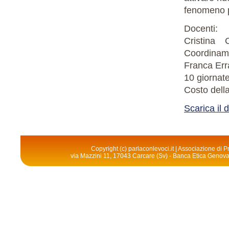
fenomeno ps
Docenti:
Cristina
Coordiname
Franca Err
10 giornat
Costo dell
Scarica il 
Copyright (c) parlaconlevoci.it | Associazione di
via Mazzini 11, 17043 Carcare (Sv) - Banca Etica Geno