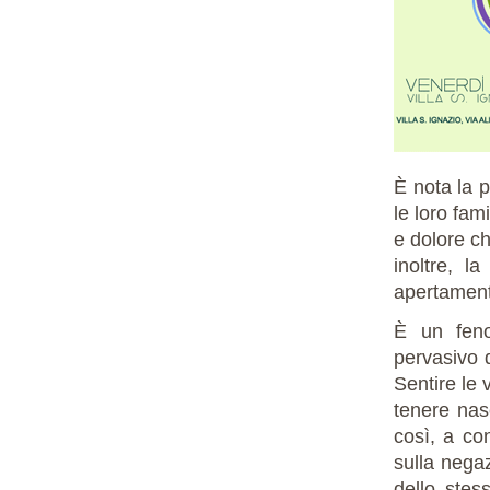
È nota la p
le loro fam
e dolore ch
inoltre, l
apertament
È un feno
pervasivo d
Sentire le 
tenere nas
così, a con
sulla nega
dello stess