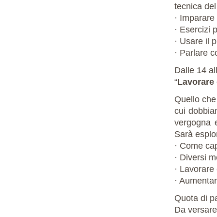
tecnica del
· Imparare
· Esercizi 
· Usare il 
· Parlare co
Dalle 14 al
“
Lavorare 
Quello che 
cui dobbiam
vergogna e
Sarà esplor
· Come cap
· Diversi m
· Lavorare 
· Aumentare
Quota di p
Da versare