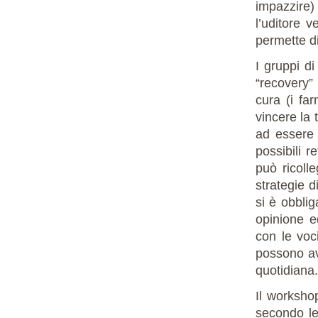
impazzire)
l’uditore 
permette di
I gruppi d
“recovery”
cura (i fa
vincere la 
ad essere 
possibili r
può ricoll
strategie d
si è obblig
opinione e
con le voci
possono ave
quotidiana.
Il worksho
secondo le