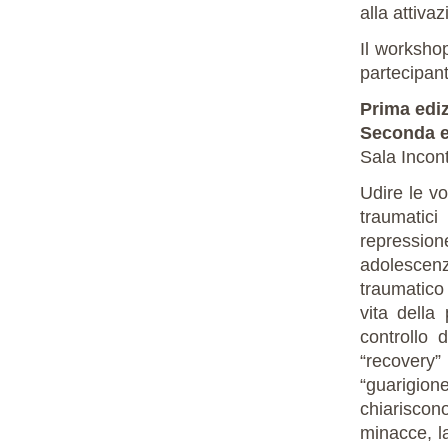
alla attiva
Il workshop
partecipant
Prima ediz
Seconda e
Sala Incon
Udire le v
traumatic
repressio
adolescenzi
traumatico
vita della
controllo 
“recovery”
“guarigion
chiariscon
minacce, la