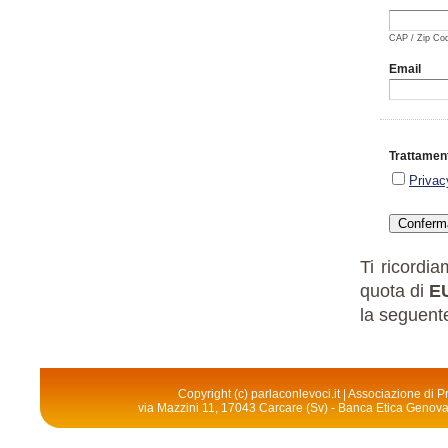
CAP / Zip Co
Email
Trattament
Privac
Ti ricordi
quota di
E
la seguente
Copyright (c) parlaconlevoci.it | Associazione di
via Mazzini 11, 17043 Carcare (Sv) - Banca Etica Geno