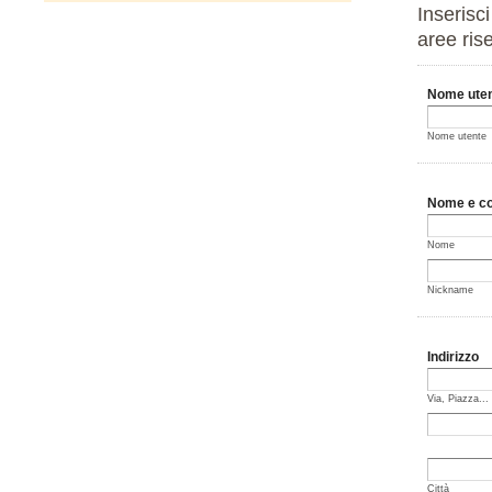
Inserisc
aree ris
Nome uten
Nome utente
Nome e c
Nome
Nickname
Indirizzo
Via, Piazza...
Città