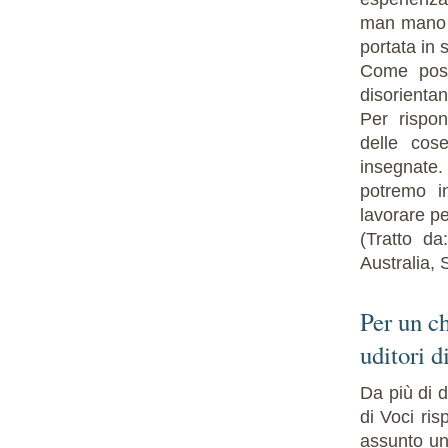
man mano c
portata in 
Come poss
disorientan
Per rispo
delle co
insegnate.
potremo i
lavorare per
(Tratto d
Australia,
Per un ch
uditori d
Da più di d
di Voci ris
assunto un’