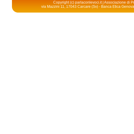
Copyright (c) parlaconlevoci.it | Associazione di
via Mazzini 11, 17043 Carcare (Sv) - Banca Etica Geno