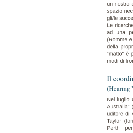
un nostro c
spazio nece
gli/le succ
Le ricerche
ad una pe
(Romme e E
della prop
“matto” è 
modi di fr
Il coordi
(Hearing 
Nel luglio
Australia”
uditore di
Taylor (fo
Perth pe