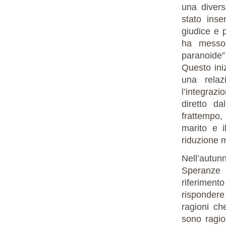
una divers
stato inse
giudice e 
ha messo 
paranoide”
Questo ini
una relaz
l’integrazi
diretto d
frattempo, 
marito e i
riduzione mo
Nell’autunn
Speranze 
riferimento
rispondere
ragioni ch
sono ragio