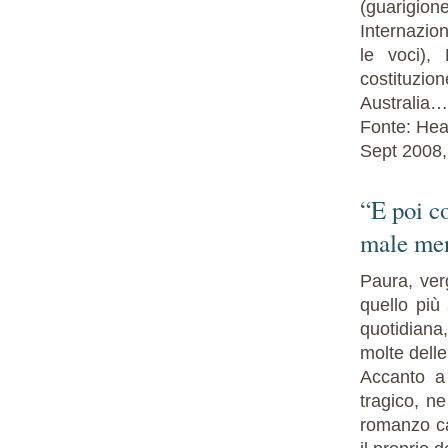
(guarigion
Internazion
le voci),
costituzio
Australia…
Fonte: Hea
Sept 2008,
“E poi c
male men
Paura, ver
quello più
quotidiana
molte delle
Accanto a 
tragico, ne
romanzo ca