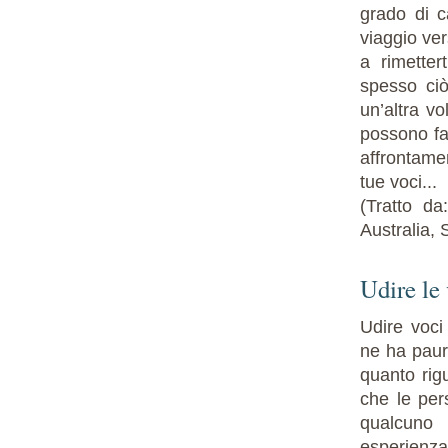
grado di c
viaggio ver
a rimetter
spesso ciò
un’altra vo
possono far
affrontamen
tue voci...
(Tratto d
Australia,
Udire le 
Udire voci
ne ha paura
quanto rig
che le per
qualcuno 
esperienza