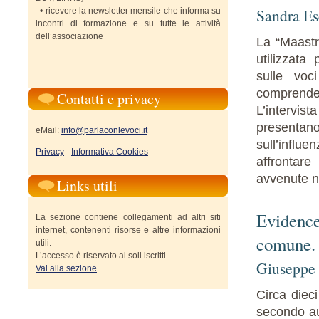
Sandra Es
• ricevere la newsletter mensile che informa su
incontri di formazione e su tutte le attività
dell’associazione
La “Maastri
utilizzata 
sulle voc
comprender
Contatti e privacy
L’intervist
presentano
eMail:
info@parlaconlevoci.it
sull’influe
Privacy
-
Informativa Cookies
affrontare
avvenute ne
Links utili
Evidence
La sezione contiene collegamenti ad altri siti
internet, contenenti risorse e altre informazioni
comune.
utili.
L’accesso è riservato ai soli iscritti.
Giuseppe 
Vai alla sezione
Circa dieci
secondo au