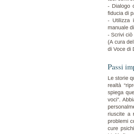
- Dialogo 
fiducia di 
- Utilizza
manuale di
- Scrivi ciò
(A cura del
di Voce di
Passi imp
Le storie q
realtà “ri
spiega que
voci”. Abb
personalm
riuscite a
problemi co
cure psichi