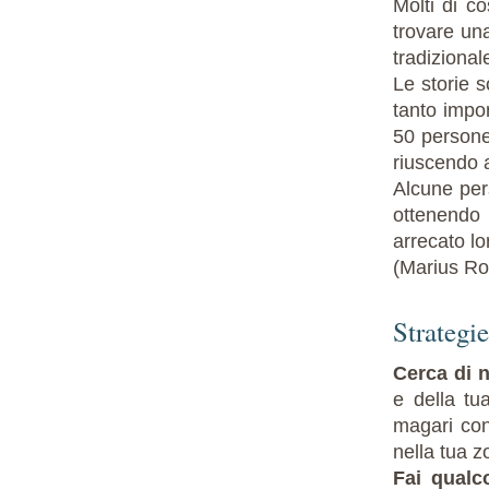
Molti di co
trovare una
tradizional
Le storie 
tanto impo
50 persone
riuscendo a
Alcune per
ottenendo 
arrecato lo
(Marius R
Strategie
Cerca di 
e della tu
magari con
nella tua z
Fai qualc