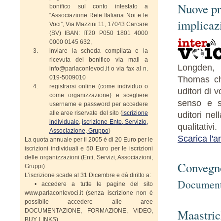
Nuove pr
bonifico sul conto intestato a
“Associazione Rete Italiana Noi e le
implicazi
Voci”, Via Mazzini 11, 17043 Carcare
(SV) IBAN: IT20 P050 1801 4000
0000 0145 632,
inviare la scheda compilata e la
ricevuta del bonifico via mail a
Longden,
info@parlaconlevoci.it o via fax al n.
019-5009010
Thomas che
registrarsi online (come individuo o
uditori di 
come organizzazione) e scegliere
senso e s
username e password per accedere
alle aree riservate del sito (
iscrizione
uditori ne
individuale
,
iscrizione Ente, Servizio,
qualitativi.
Associazione, Gruppo
)
Scarica l'ar
La quota annuale per il 2005 è di 20 Euro per le
iscrizioni individuali e 50 Euro per le iscrizioni
delle organizzazioni (Enti, Servizi, Associazioni,
Convegn
Gruppi).
L’iscrizione scade al 31 Dicembre e dà diritto a:
Documenta
• accedere a tutte le pagine del sito
www.parlaconlevoci.it (senza iscrizione non è
possibile accedere alle aree
Maastrich
DOCUMENTAZIONE, FORMAZIONE, VIDEO,
BUY, LINKS)