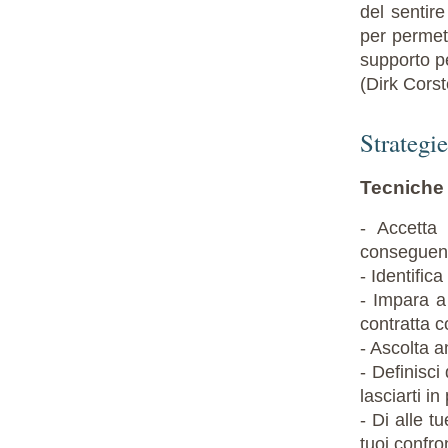
del sentire
per permet
supporto pe
(Dirk Cors
Strategi
Tecniche 
- Accetta
conseguenza
- Identific
- Impara a
contratta c
- Ascolta a
- Definisci
lasciarti i
- Di alle t
tuoi confron