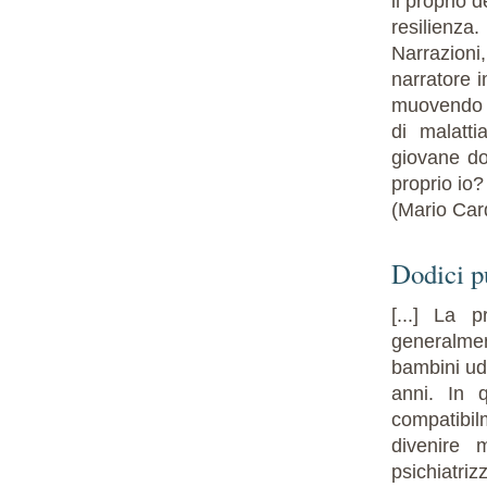
il proprio 
resilienza.
Narrazioni
narratore i
muovendo d
di malatt
giovane d
proprio io?
(Mario Car
Dodici pu
[...] La 
generalme
bambini udi
anni. In 
compatibil
divenire 
psichiatri