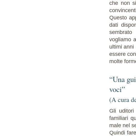
che non si
convincenti
Questo app
dati dispo
sembrato 
vogliamo a
ultimi anni
essere con
molte forme
“Una guid
voci”
(A cura de
Gli udito
familiari 
male nel se
Quindi far