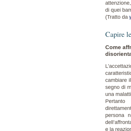
attenzione,
di quei ba
(Tratto da
Capire l
Come affro
disorient
L’accettaz
caratteris
cambiare il
segno di m
una malatt
Pertanto 
direttament
persona ne
dell’affron
e la reazio