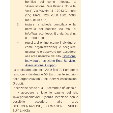
bonifico sul conto intestato a
“Associazione Rete Italiana Noi e le
Voci”, Via Mazzini 11, 17043 Carcare
(SV) IBAN: IT20 P050 1801 4000
0000 0145 632,
inviare la scheda compilata e la
ricevuta del bonifico via mail a
info@parlaconlevoci.it o via fax al n.
019-5009010
registrarsi online (come individuo o
come organizzazione) e scegliere
username e password per accedere
alle aree riservate del sito (
iscrizione
individuale
,
iscrizione Ente, Servizio,
Associazione, Gruppo
)
La quota annuale per il 2005 è di 20 Euro per le
iscrizioni individuali e 50 Euro per le iscrizioni
delle organizzazioni (Enti, Servizi, Associazioni,
Gruppi).
L’iscrizione scade al 31 Dicembre e dà diritto a:
• accedere a tutte le pagine del sito
www.parlaconlevoci.it (senza iscrizione non è
possibile accedere alle aree
DOCUMENTAZIONE, FORMAZIONE, VIDEO,
BUY, LINKS)