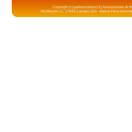
Copyright (c) parlaconlevoci.it | Associazione di
via Mazzini 11, 17043 Carcare (Sv) - Banca Etica Geno