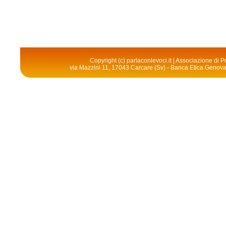
Copyright (c) parlaconlevoci.it | Associazione di
via Mazzini 11, 17043 Carcare (Sv) - Banca Etica Geno