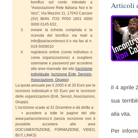
bonifico sul conto intestato a
Articoli 
“Associazione Rete Italiana Noi e le
Voci”, Via Mazzini 11, 17043 Carcare
(SV) IBAN: IT20 P050 1801 4000
0000 0145 632,
inviare la scheda compilata e la
ricevuta del bonifico via mail a
info@parlaconlevoci.it o via fax al n.
019-5009010
registrarsi online (come individuo o
come organizzazione) e scegliere
username e password per accedere
alle aree riservate del sito (
iscrizione
individuale
,
iscrizione Ente, Servizio,
Associazione, Gruppo
)
La quota annuale per il 2005 è di 20 Euro per le
Il 4 april
iscrizioni individuali e 50 Euro per le iscrizioni
delle organizzazioni (Enti, Servizi, Associazioni,
sua terribi
Gruppi).
L’iscrizione scade al 31 Dicembre e dà diritto a:
• accedere a tutte le pagine del sito
alla vita.
www.parlaconlevoci.it (senza iscrizione non è
possibile accedere alle aree
DOCUMENTAZIONE, FORMAZIONE, VIDEO,
Per inform
BUY, LINKS)