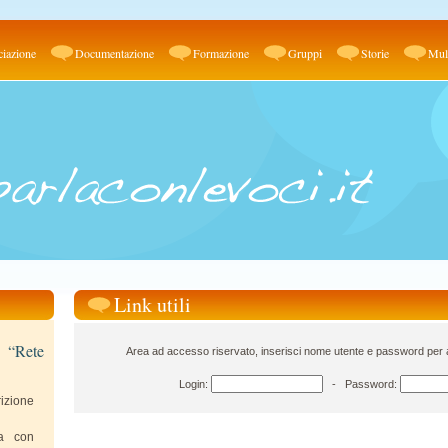
iazione
Documentazione
Formazione
Gruppi
Storie
Mul
Link utili
e “Rete
Area ad accesso riservato, inserisci nome utente e password per ac
Login:
- Password:
izione
va con