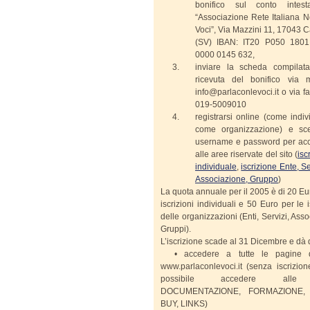
bonifico sul conto intes
“Associazione Rete Italiana N
Voci”, Via Mazzini 11, 17043 
(SV) IBAN: IT20 P050 180
0000 0145 632,
inviare la scheda compilat
ricevuta del bonifico via 
info@parlaconlevoci.it o via fa
019-5009010
registrarsi online (come indi
come organizzazione) e sce
username e password per ac
alle aree riservate del sito (
isc
individuale
,
iscrizione Ente, Se
Associazione, Gruppo
)
La quota annuale per il 2005 è di 20 Eu
iscrizioni individuali e 50 Euro per le i
delle organizzazioni (Enti, Servizi, Asso
Gruppi).
L’iscrizione scade al 31 Dicembre e dà di
• accedere a tutte le pagine d
www.parlaconlevoci.it (senza iscrizio
possibile accedere alle
DOCUMENTAZIONE, FORMAZIONE, 
BUY, LINKS)