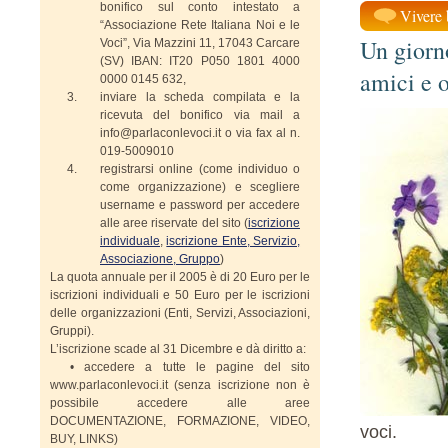
bonifico sul conto intestato a
Vivere 
“Associazione Rete Italiana Noi e le
Un giorno
Voci”, Via Mazzini 11, 17043 Carcare
(SV) IBAN: IT20 P050 1801 4000
amici e o
0000 0145 632,
inviare la scheda compilata e la
ricevuta del bonifico via mail a
info@parlaconlevoci.it o via fax al n.
019-5009010
registrarsi online (come individuo o
come organizzazione) e scegliere
username e password per accedere
alle aree riservate del sito (
iscrizione
individuale
,
iscrizione Ente, Servizio,
Associazione, Gruppo
)
La quota annuale per il 2005 è di 20 Euro per le
iscrizioni individuali e 50 Euro per le iscrizioni
delle organizzazioni (Enti, Servizi, Associazioni,
Gruppi).
L’iscrizione scade al 31 Dicembre e dà diritto a:
• accedere a tutte le pagine del sito
www.parlaconlevoci.it (senza iscrizione non è
possibile accedere alle aree
DOCUMENTAZIONE, FORMAZIONE, VIDEO,
voci.
BUY, LINKS)