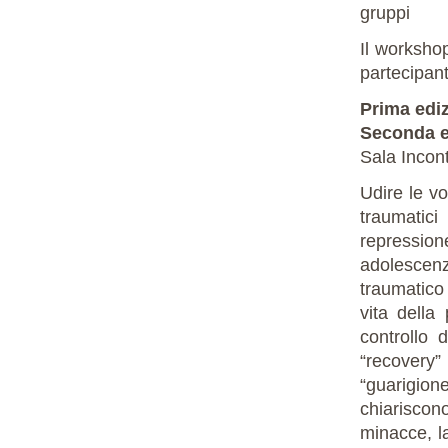
gruppi
Il workshop
partecipant
Prima ediz
Seconda e
Sala Incon
Udire le v
traumatic
repressio
adolescenzi
traumatico
vita della
controllo 
“recovery”
“guarigion
chiariscon
minacce, la