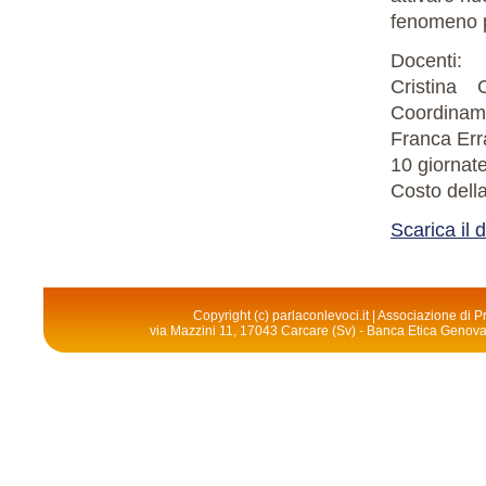
fenomeno ps
Docenti:
Cristina
Coordiname
Franca Err
10 giornat
Costo dell
Scarica il 
Copyright (c) parlaconlevoci.it | Associazione di
via Mazzini 11, 17043 Carcare (Sv) - Banca Etica Geno