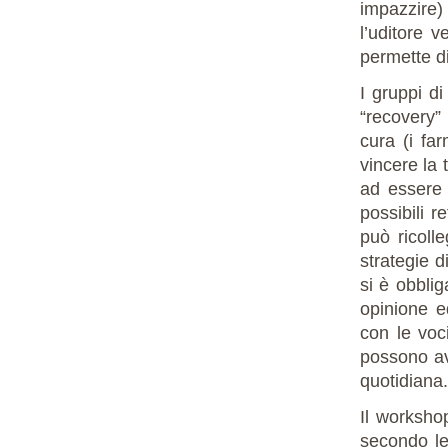
impazzire)
l’uditore 
permette di
I gruppi d
“recovery”
cura (i fa
vincere la 
ad essere 
possibili r
può ricoll
strategie d
si è obblig
opinione e
con le voci
possono ave
quotidiana.
Il worksho
secondo le