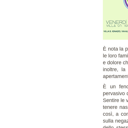
È nota la p
le loro fam
e dolore ch
inoltre, l
apertament
È un feno
pervasivo d
Sentire le 
tenere nas
così, a con
sulla nega
dello stess