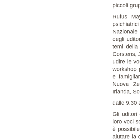
piccoli gru
Rufus May
psichiatri
Nazionale 
degli udito
temi della
Corstens, J
udire le vo
workshop p
e famiglia
Nuova Zel
Irlanda, Sc
dalle 9.30 
Gli uditor
loro voci s
è possibil
aiutare la 