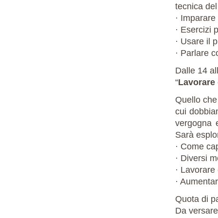
tecnica del
· Imparare
· Esercizi 
· Usare il 
· Parlare co
Dalle 14 al
“
Lavorare 
Quello che 
cui dobbiam
vergogna e
Sarà esplor
· Come cap
· Diversi m
· Lavorare 
· Aumentare
Quota di p
Da versare