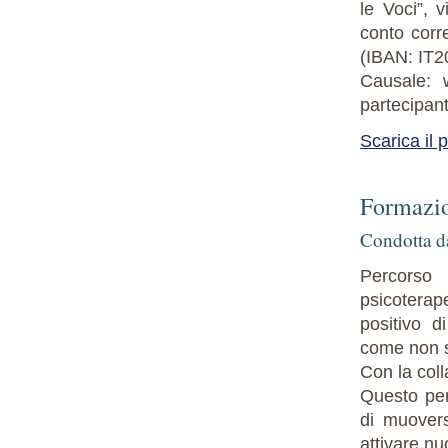
le Voci”, 
conto corr
(IBAN: IT
Causale: 
partecipant
Scarica il 
Formazio
Condotta da
Percorso 
psicoterape
positivo d
come non s
Con la coll
Questo per
di muovers
attivare nu