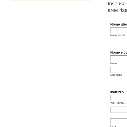
Inserisc
aree ris
Nome uten
Nome utente
Nome e c
Nome
Nickname
Indirizzo
Via, Piazza...
Città