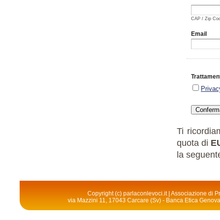
CAP / Zip Co
Email
Trattament
Privac
Ti ricordi
quota di
E
la seguente
Copyright (c) parlaconlevoci.it | Associazione di
via Mazzini 11, 17043 Carcare (Sv) - Banca Etica Geno